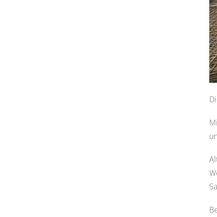
Di
Mi
un
Al
We
Sa
Be