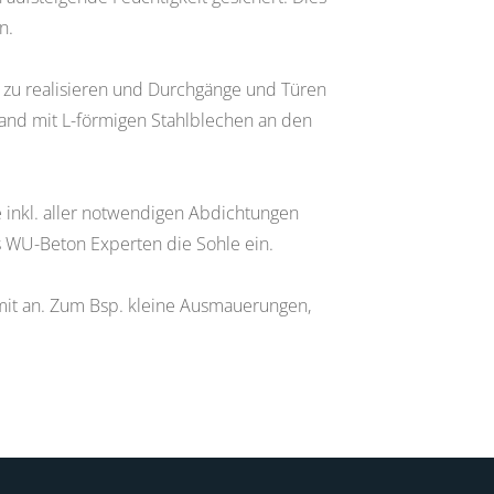
n.
 zu realisieren und Durchgänge und Türen
and mit L-förmigen Stahlblechen an den
e inkl. aller notwendigen Abdichtungen
s WU-Beton Experten die Sohle ein.
mit an. Zum Bsp. kleine Ausmauerungen,