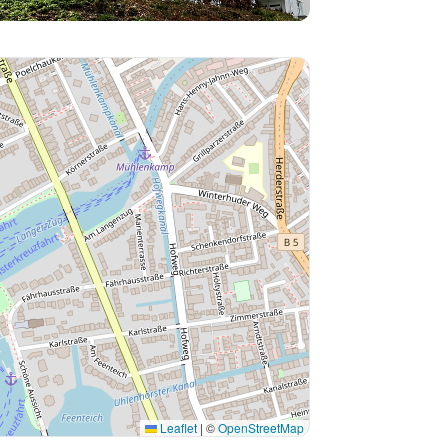
Leaflet
|
©
OpenStreetMap