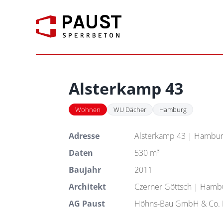
Zum
Inhalt
springen
Alsterkamp 43
Wohnen
WU Dächer
Hamburg
Adresse
Alsterkamp 43 | Hambu
Daten
530 m³
Baujahr
2011
Architekt
Czerner Göttsch | Hamb
AG Paust
Höhns-Bau GmbH & Co.