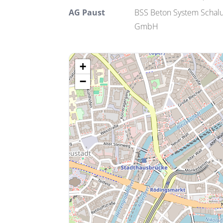
AG Paust
BSS Beton System Schal
GmbH
+
−