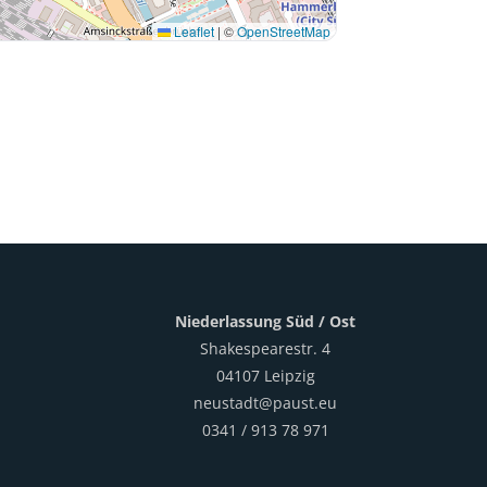
Leaflet
|
©
OpenStreetMap
Niederlassung Süd / Ost
Shakespearestr. 4
04107 Leipzig
neustadt@paust.eu
0341 / 913 78 971