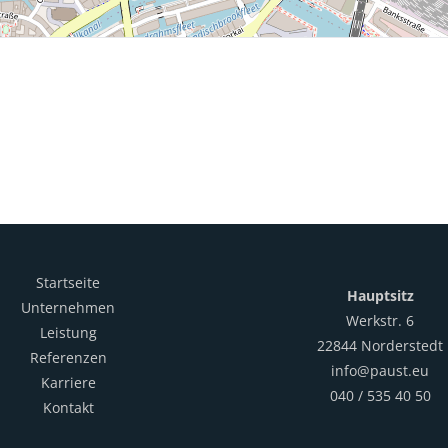
Startseite
Hauptsitz
Unternehmen
Werkstr. 6
Leistung
22844 Norderstedt
Referenzen
info@paust.eu
Karriere
040 / 535 40 50
Kontakt