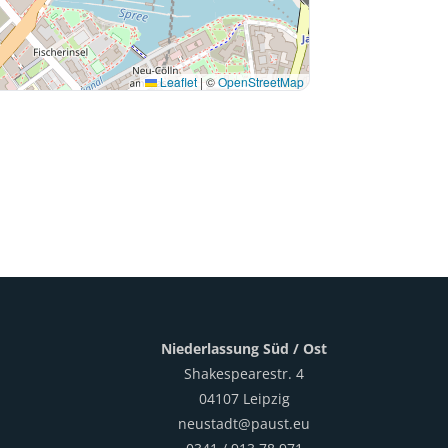
Leaflet
|
©
OpenStreetMap
Niederlassung Süd / Ost
Shakespearestr. 4
04107 Leipzig
neustadt@paust.eu