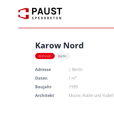
Zum
Inhalt
springen
Karow Nord
Wohnen
Berlin
Adresse
| Berlin
Daten
? m²
Baujahr
1999
Architekt
Moore, Ruble und Yudell