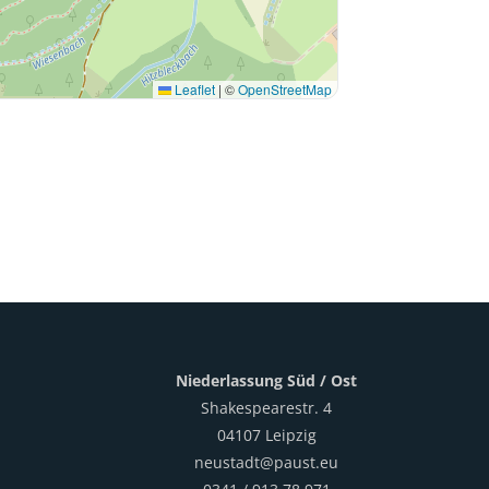
Leaflet
|
©
OpenStreetMap
Niederlassung Süd / Ost
Shakespearestr. 4
04107 Leipzig
neustadt@paust.eu