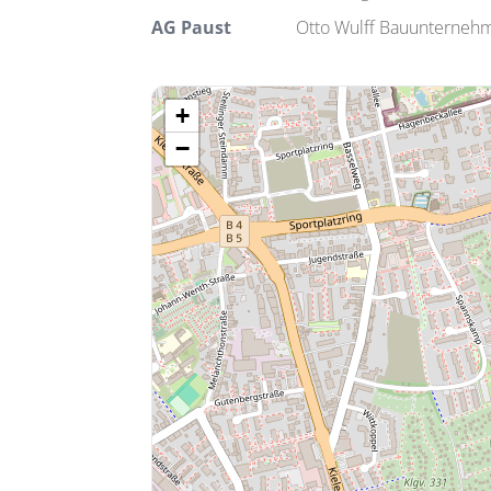
AG Paust
Otto Wulff Bauunterne
+
−