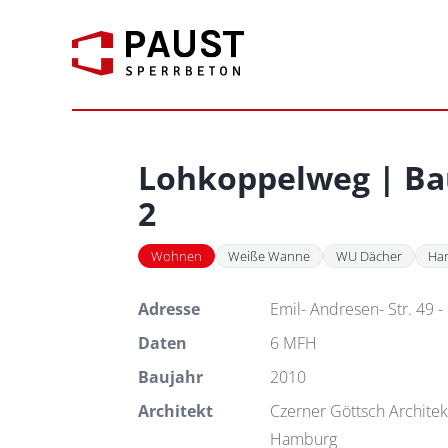
Zum
Inhalt
springen
Lohkoppelweg | Ba
2
Wohnen
Weiße Wanne
WU Dächer
Ha
Adresse
Emil- Andresen- Str. 49 
Daten
6 MFH
Baujahr
2010
Architekt
Czerner Göttsch Architek
Hamburg