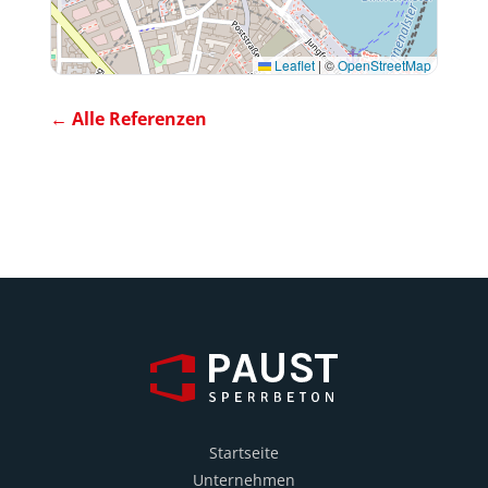
Leaflet
|
©
OpenStreetMap
← Alle Referenzen
Startseite
Unternehmen