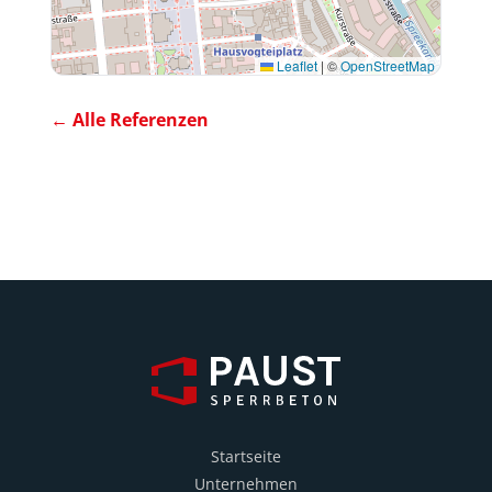
Leaflet
|
©
OpenStreetMap
← Alle Referenzen
Startseite
Unternehmen